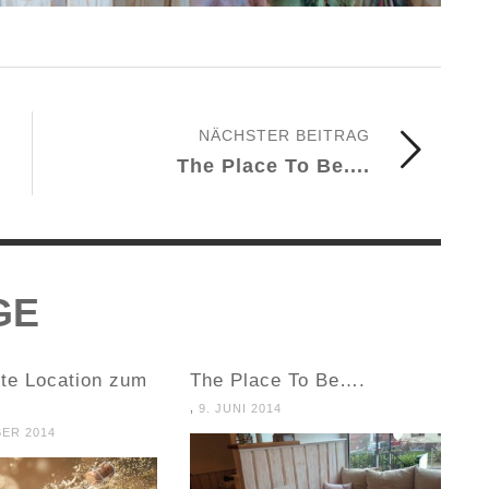
NÄCHSTER BEITRAG
The Place To Be....
GE
kte Location zum
The Place To Be….
,
9. JUNI 2014
BER 2014