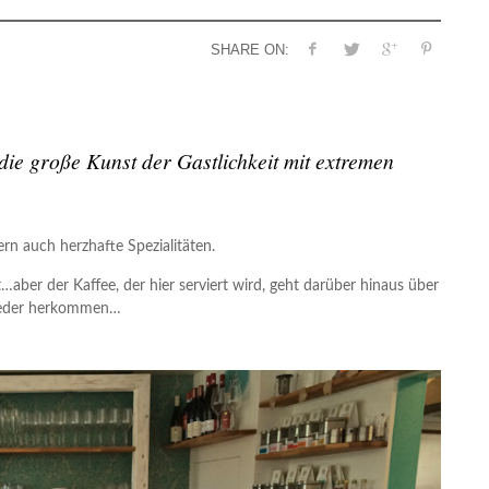
T
DIE PERFEKTE LOCATION ZUM FEIERN
SHARE ON:
,
9
,
29. SEPTEMBER 2014
die große Kunst der Gastlichkeit mit extremen
rn auch herzhafte Spezialitäten.
ber der Kaffee, der hier serviert wird, geht darüber hinaus über
wieder herkommen…