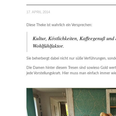
WEINABEND – 08.11.2024
17. APRIL 2014
,
18. OKTOBER 2024
Diese Theke ist wahrlich ein Versprechen:
Kultur, Köstlichkeiten, Kaffeegenuß und 
Wohlfühlfaktor.
Sie beherbergt dabei nicht nur süße Verführungen, sonde
Die Damen hinter diesem Tresen sind sowieso Gold wert…a
jede Vorstellungskraft. Hier muss man einfach immer 